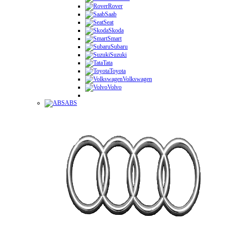
Rover
Saab
Seat
Skoda
Smart
Subaru
Suzuki
Tata
Toyota
Volkswagen
Volvo
ABS