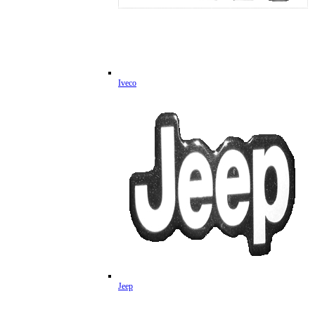
Iveco
Jeep