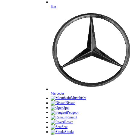
Kia
Mercedes
Mitsubishi
Nissan
Opel
Peugeot
Renault
Rover
Seat
Skoda