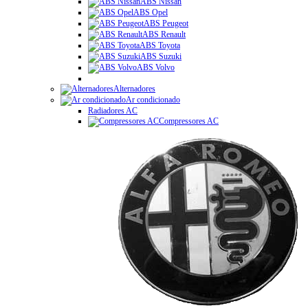
ABS Nissan
ABS Opel
ABS Peugeot
ABS Renault
ABS Toyota
ABS Suzuki
ABS Volvo
Alternadores
Ar condicionado
Radiadores AC
Compressores AC