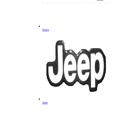
Iveco
Jeep