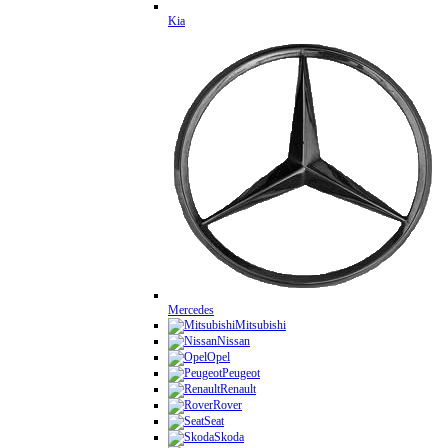
Kia
Mercedes
Mitsubishi
Nissan
Opel
Peugeot
Renault
Rover
Seat
Skoda