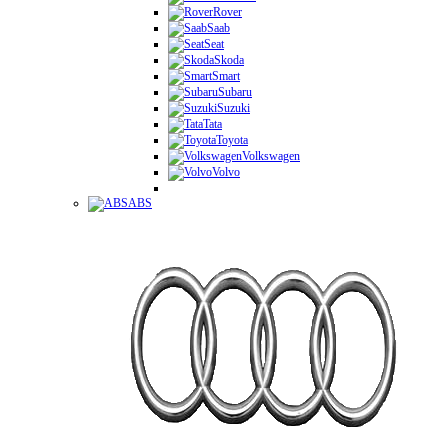
Rover
Saab
Seat
Skoda
Smart
Subaru
Suzuki
Tata
Toyota
Volkswagen
Volvo
ABS