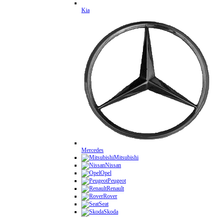
Kia
Mercedes
Mitsubishi
Nissan
Opel
Peugeot
Renault
Rover
Seat
Skoda