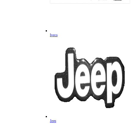
Iveco
Jeep