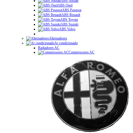
ABS Nissan
ABS Opel
ABS Peugeot
ABS Renault
ABS Toyota
ABS Suzuki
ABS Volvo
Alternadores
Ar condicionado
Radiadores AC
Compressores AC