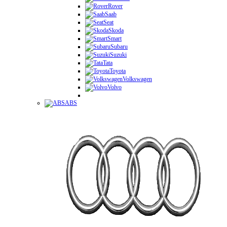
Rover
Saab
Seat
Skoda
Smart
Subaru
Suzuki
Tata
Toyota
Volkswagen
Volvo
ABS