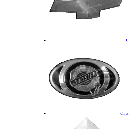
C
Chrys