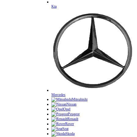
Kia
Mercedes
Mitsubishi
Nissan
Opel
Peugeot
Renault
Rover
Seat
Skoda