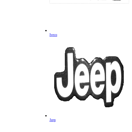
Iveco
Jeep