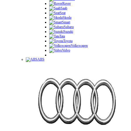
Rover
Saab
Seat
Skoda
Smart
Subaru
Suzuki
Tata
Toyota
Volkswagen
Volvo
ABS