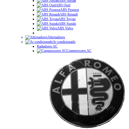
ABS Nissan
ABS Opel
ABS Peugeot
ABS Renault
ABS Toyota
ABS Suzuki
ABS Volvo
Alternadores
Ar condicionado
Radiadores AC
Compressores AC