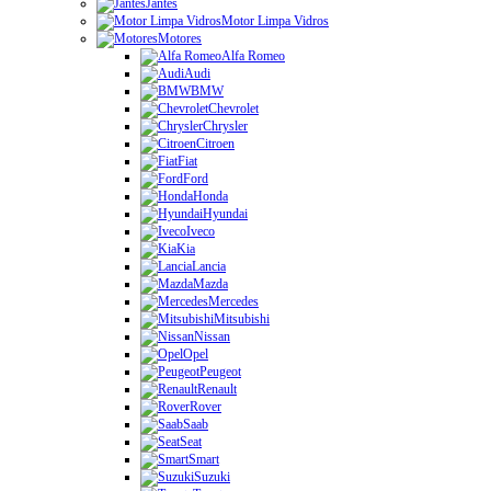
Jantes
Motor Limpa Vidros
Motores
Alfa Romeo
Audi
BMW
Chevrolet
Chrysler
Citroen
Fiat
Ford
Honda
Hyundai
Iveco
Kia
Lancia
Mazda
Mercedes
Mitsubishi
Nissan
Opel
Peugeot
Renault
Rover
Saab
Seat
Smart
Suzuki