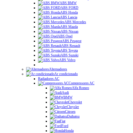
ABS BMW
ABS FORD
ABS Honda
ABS Lancia
ABS Mercedes
ABS Mazda
ABS Nissan
ABS Opel
ABS Peugeot
ABS Renault
ABS Toyota
ABS Suzuki
ABS Volvo
Alternadores
Ar condicionado
Radiadores AC
Compressores AC
Alfa Romeo
Audi
BMW
Chevrolet
Chrysler
Citroen
Daihatsu
Fiat
Ford
Honda