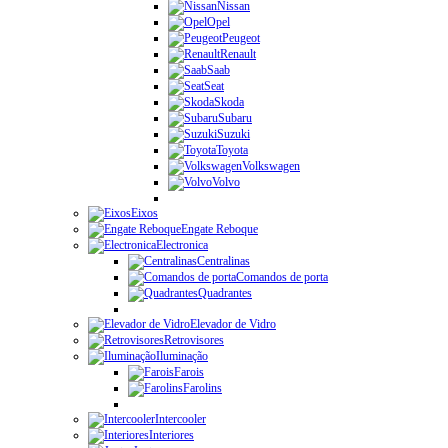
Nissan
Opel
Peugeot
Renault
Saab
Seat
Skoda
Subaru
Suzuki
Toyota
Volkswagen
Volvo
Eixos
Engate Reboque
Electronica
Centralinas
Comandos de porta
Quadrantes
Elevador de Vidro
Retrovisores
Iluminação
Farois
Farolins
Intercooler
Interiores