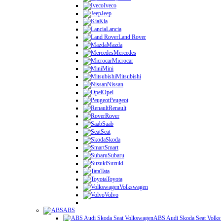
Iveco
Jeep
Kia
Lancia
Land Rover
Mazda
Mercedes
Microcar
Mini
Mitsubishi
Nissan
Opel
Peugeot
Renault
Rover
Saab
Seat
Skoda
Smart
Subaru
Suzuki
Tata
Toyota
Volkswagen
Volvo
ABS
ABS Audi Skoda Seat Volk