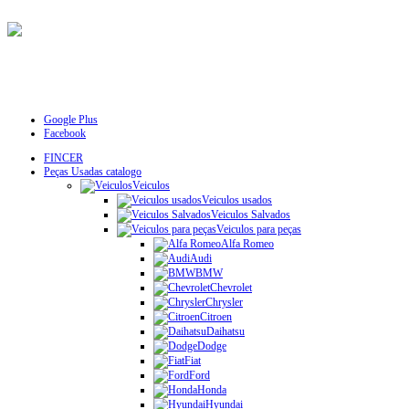
Google Plus
Facebook
FINCER
Peças Usadas catalogo
Veiculos
Veiculos usados
Veiculos Salvados
Veiculos para peças
Alfa Romeo
Audi
BMW
Chevrolet
Chrysler
Citroen
Daihatsu
Dodge
Fiat
Ford
Honda
Hyundai