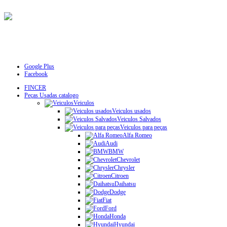
Google Plus
Facebook
FINCER
Peças Usadas catalogo
Veiculos
Veiculos usados
Veiculos Salvados
Veiculos para peças
Alfa Romeo
Audi
BMW
Chevrolet
Chrysler
Citroen
Daihatsu
Dodge
Fiat
Ford
Honda
Hyundai