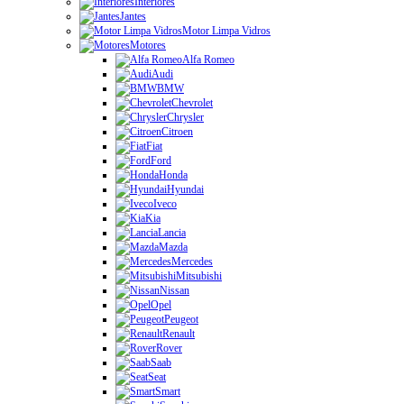
Interiores
Jantes
Motor Limpa Vidros
Motores
Alfa Romeo
Audi
BMW
Chevrolet
Chrysler
Citroen
Fiat
Ford
Honda
Hyundai
Iveco
Kia
Lancia
Mazda
Mercedes
Mitsubishi
Nissan
Opel
Peugeot
Renault
Rover
Saab
Seat
Smart