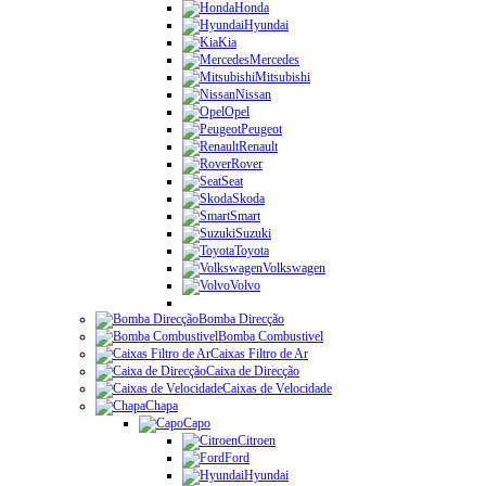
Honda
Hyundai
Kia
Mercedes
Mitsubishi
Nissan
Opel
Peugeot
Renault
Rover
Seat
Skoda
Smart
Suzuki
Toyota
Volkswagen
Volvo
Bomba Direcção
Bomba Combustivel
Caixas Filtro de Ar
Caixa de Direcção
Caixas de Velocidade
Chapa
Capo
Citroen
Ford
Hyundai