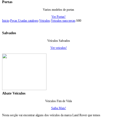
Portas
Varios modelos de portas
Ver Portas!
Inicio
-
Peças Usadas catalogo
-
Veiculos
-
Veiculos para peças
-
S80
Salvados
Veículos Salvados
Ver veiculos!
Abate Veiculos
Veiculos Fim de Vida
Saiba Mais!
Nesta secção vai encontrar alguns dos veículos da marca Land Rover que temos