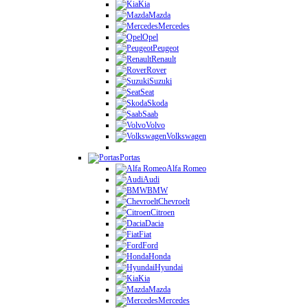
Kia
Mazda
Mercedes
Opel
Peugeot
Renault
Rover
Suzuki
Seat
Skoda
Saab
Volvo
Volkswagen
Portas
Alfa Romeo
Audi
BMW
Chevroelt
Citroen
Dacia
Fiat
Ford
Honda
Hyundai
Kia
Mazda
Mercedes