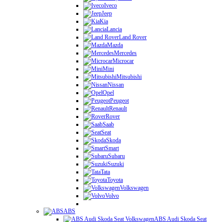
Iveco
Jeep
Kia
Lancia
Land Rover
Mazda
Mercedes
Microcar
Mini
Mitsubishi
Nissan
Opel
Peugeot
Renault
Rover
Saab
Seat
Skoda
Smart
Subaru
Suzuki
Tata
Toyota
Volkswagen
Volvo
ABS
ABS Audi Skoda Seat