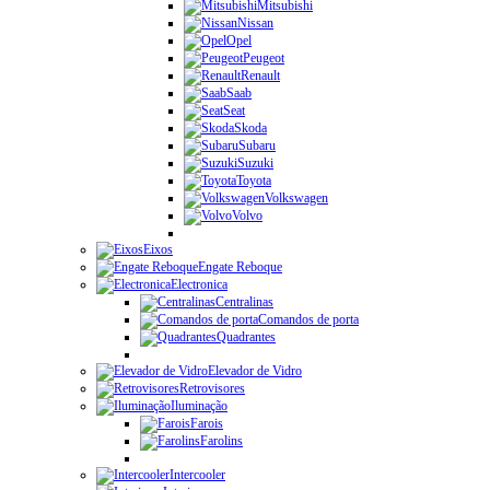
Mitsubishi
Nissan
Opel
Peugeot
Renault
Saab
Seat
Skoda
Subaru
Suzuki
Toyota
Volkswagen
Volvo
Eixos
Engate Reboque
Electronica
Centralinas
Comandos de porta
Quadrantes
Elevador de Vidro
Retrovisores
Iluminação
Farois
Farolins
Intercooler