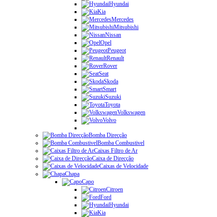
Hyundai
Kia
Mercedes
Mitsubishi
Nissan
Opel
Peugeot
Renault
Rover
Seat
Skoda
Smart
Suzuki
Toyota
Volkswagen
Volvo
Bomba Direcção
Bomba Combustivel
Caixas Filtro de Ar
Caixa de Direcção
Caixas de Velocidade
Chapa
Capo
Citroen
Ford
Hyundai
Kia