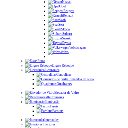
Nissan
Opel
Peugeot
Renault
Saab
Seat
Skoda
Subaru
Suzuki
Toyota
Volkswagen
Volvo
Eixos
Engate Reboque
Electronica
Centralinas
Comandos de porta
Quadrantes
Elevador de Vidro
Retrovisores
Iluminação
Farois
Farolins
Intercooler
Interiores