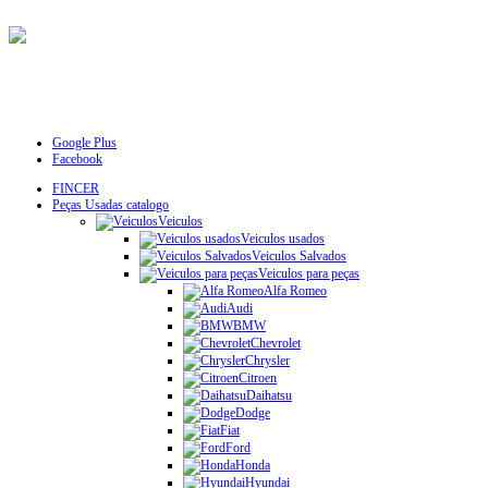
Google Plus
Facebook
FINCER
Peças Usadas catalogo
Veiculos
Veiculos usados
Veiculos Salvados
Veiculos para peças
Alfa Romeo
Audi
BMW
Chevrolet
Chrysler
Citroen
Daihatsu
Dodge
Fiat
Ford
Honda
Hyundai