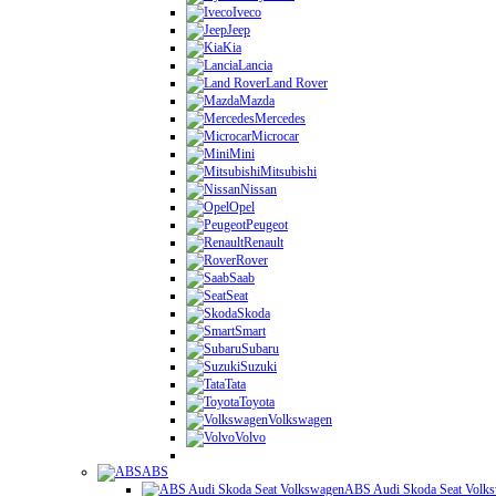
Iveco
Jeep
Kia
Lancia
Land Rover
Mazda
Mercedes
Microcar
Mini
Mitsubishi
Nissan
Opel
Peugeot
Renault
Rover
Saab
Seat
Skoda
Smart
Subaru
Suzuki
Tata
Toyota
Volkswagen
Volvo
ABS
ABS Audi Skoda Seat Volk