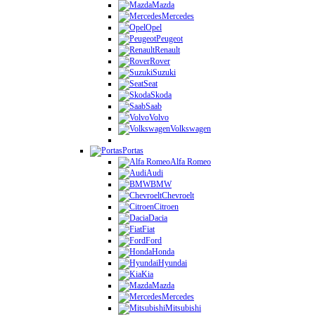
Mazda
Mercedes
Opel
Peugeot
Renault
Rover
Suzuki
Seat
Skoda
Saab
Volvo
Volkswagen
Portas
Alfa Romeo
Audi
BMW
Chevroelt
Citroen
Dacia
Fiat
Ford
Honda
Hyundai
Kia
Mazda
Mercedes
Mitsubishi