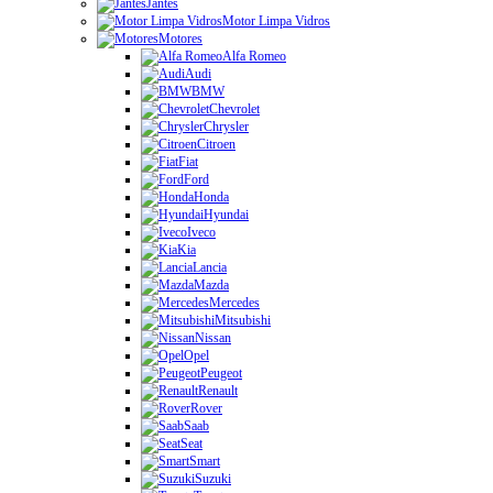
Jantes
Motor Limpa Vidros
Motores
Alfa Romeo
Audi
BMW
Chevrolet
Chrysler
Citroen
Fiat
Ford
Honda
Hyundai
Iveco
Kia
Lancia
Mazda
Mercedes
Mitsubishi
Nissan
Opel
Peugeot
Renault
Rover
Saab
Seat
Smart
Suzuki