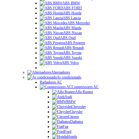
ABS BMW
ABS FORD
ABS Honda
ABS Lancia
ABS Mercedes
ABS Mazda
ABS Nissan
ABS Opel
ABS Peugeot
ABS Renault
ABS Toyota
ABS Suzuki
ABS Volvo
Alternadores
Ar condicionado
Radiadores AC
Compressores AC
Alfa Romeo
Audi
BMW
Chevrolet
Chrysler
Citroen
Daihatsu
Fiat
Ford
Honda