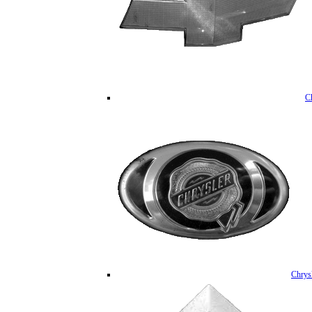
C
Chrys