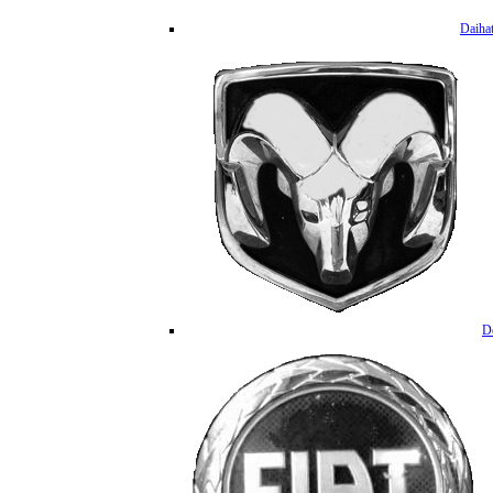
Daiha
D