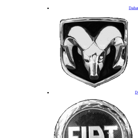
Daiha
D