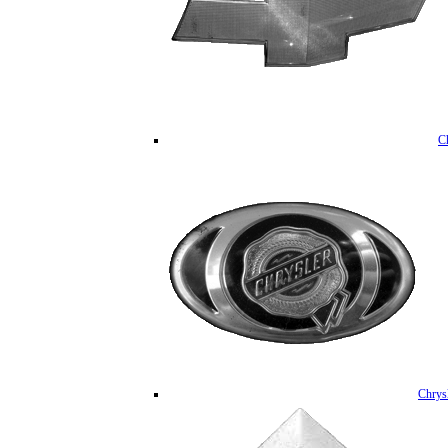
C
Chrys