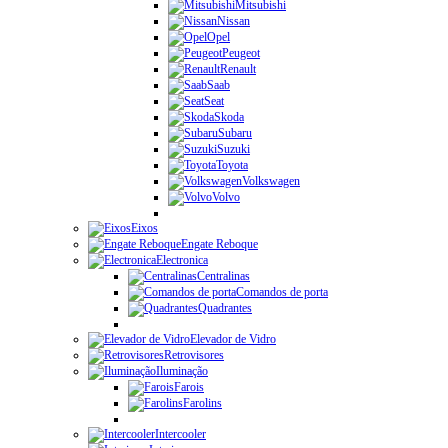
Mitsubishi
Nissan
Opel
Peugeot
Renault
Saab
Seat
Skoda
Subaru
Suzuki
Toyota
Volkswagen
Volvo
Eixos
Engate Reboque
Electronica
Centralinas
Comandos de porta
Quadrantes
Elevador de Vidro
Retrovisores
Iluminação
Farois
Farolins
Intercooler