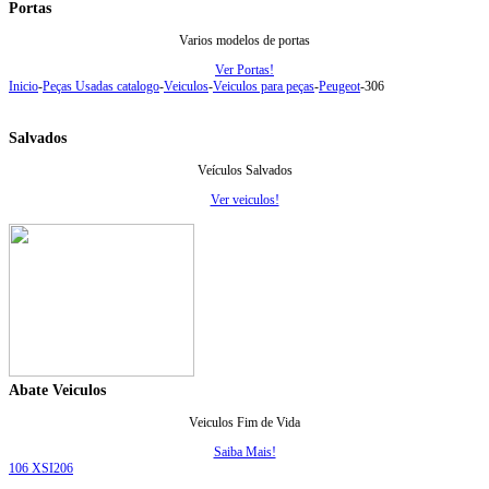
Portas
Varios modelos de portas
Ver Portas!
Inicio
-
Peças Usadas catalogo
-
Veiculos
-
Veiculos para peças
-
Peugeot
-
306
Salvados
Veículos Salvados
Ver veiculos!
Abate Veiculos
Veiculos Fim de Vida
Saiba Mais!
106 XSI
206