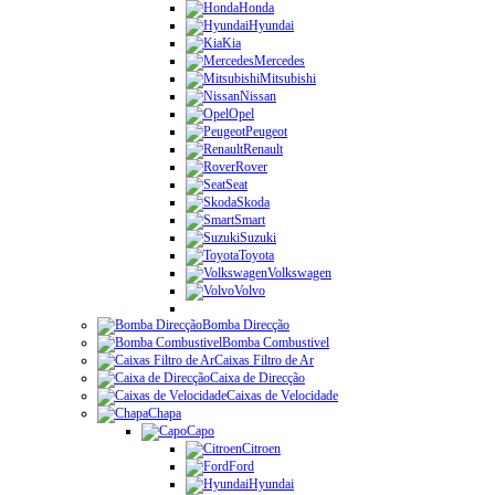
Honda
Hyundai
Kia
Mercedes
Mitsubishi
Nissan
Opel
Peugeot
Renault
Rover
Seat
Skoda
Smart
Suzuki
Toyota
Volkswagen
Volvo
Bomba Direcção
Bomba Combustivel
Caixas Filtro de Ar
Caixa de Direcção
Caixas de Velocidade
Chapa
Capo
Citroen
Ford
Hyundai