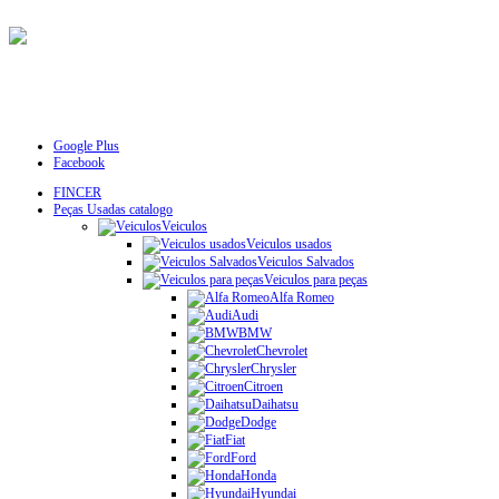
Google Plus
Facebook
FINCER
Peças Usadas catalogo
Veiculos
Veiculos usados
Veiculos Salvados
Veiculos para peças
Alfa Romeo
Audi
BMW
Chevrolet
Chrysler
Citroen
Daihatsu
Dodge
Fiat
Ford
Honda
Hyundai