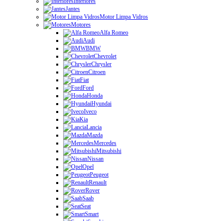
Interiores
Jantes
Motor Limpa Vidros
Motores
Alfa Romeo
Audi
BMW
Chevrolet
Chrysler
Citroen
Fiat
Ford
Honda
Hyundai
Iveco
Kia
Lancia
Mazda
Mercedes
Mitsubishi
Nissan
Opel
Peugeot
Renault
Rover
Saab
Seat
Smart