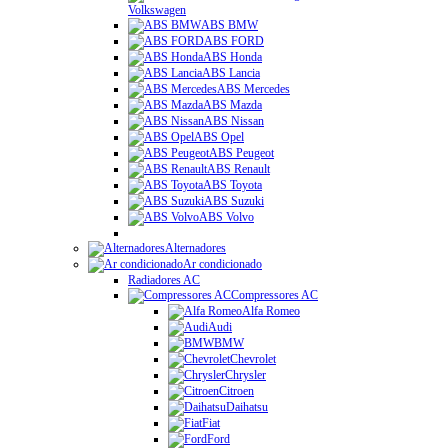
Volkswagen
ABS BMW
ABS FORD
ABS Honda
ABS Lancia
ABS Mercedes
ABS Mazda
ABS Nissan
ABS Opel
ABS Peugeot
ABS Renault
ABS Toyota
ABS Suzuki
ABS Volvo
Alternadores
Ar condicionado
Radiadores AC
Compressores AC
Alfa Romeo
Audi
BMW
Chevrolet
Chrysler
Citroen
Daihatsu
Fiat
Ford