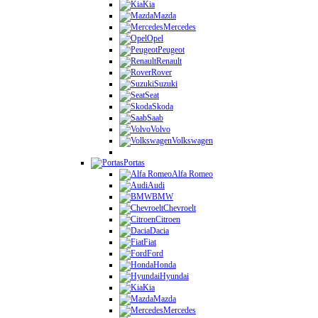
Kia
Mazda
Mercedes
Opel
Peugeot
Renault
Rover
Suzuki
Seat
Skoda
Saab
Volvo
Volkswagen
Portas
Alfa Romeo
Audi
BMW
Chevroelt
Citroen
Dacia
Fiat
Ford
Honda
Hyundai
Kia
Mazda
Mercedes