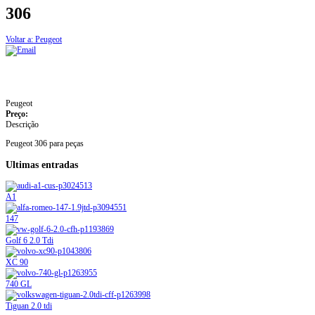
306
Voltar a: Peugeot
Peugeot
Preço:
Descrição
Peugeot 306 para peças
Ultimas entradas
A1
147
Golf 6 2.0 Tdi
XC 90
740 GL
Tiguan 2.0 tdi