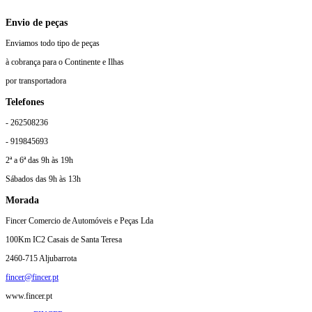
Envio de peças
Enviamos todo tipo de peças
à cobrança para o Continente e Ilhas
por transportadora
Telefones
- 262508236
- 919845693
2ª a 6ª das 9h às 19h
Sábados das 9h às 13h
Morada
Fincer Comercio de Automóveis e Peças Lda
100Km IC2 Casais de Santa Teresa
2460-715 Aljubarrota
fincer@fincer.pt
www.fincer.pt