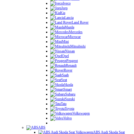
Iveco
Jeep
Kia
Lancia
Land Rover
Mazda
Mercedes
Microcar
Mini
Mitsubishi
Nissan
Opel
Peugeot
Renault
Rover
Saab
Seat
Skoda
Smart
Subaru
Suzuki
Tata
Toyota
Volkswagen
Volvo
ABS
ABS Audi Skoda Seat