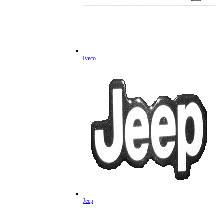
Iveco
Jeep