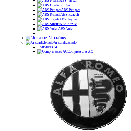
ABS Nissan
ABS Opel
ABS Peugeot
ABS Renault
ABS Toyota
ABS Suzuki
ABS Volvo
Alternadores
Ar condicionado
Radiadores AC
Compressores AC