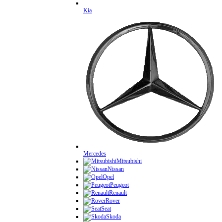
Kia
Mercedes
Mitsubishi
Nissan
Opel
Peugeot
Renault
Rover
Seat
Skoda