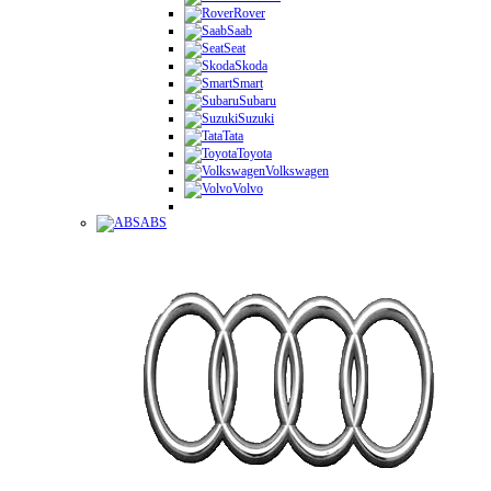
Rover
Saab
Seat
Skoda
Smart
Subaru
Suzuki
Tata
Toyota
Volkswagen
Volvo
ABS