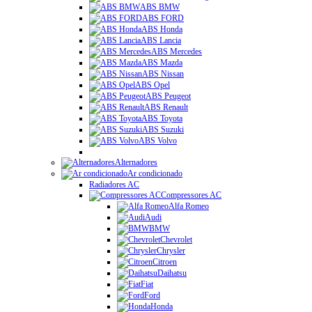
ABS BMW
ABS FORD
ABS Honda
ABS Lancia
ABS Mercedes
ABS Mazda
ABS Nissan
ABS Opel
ABS Peugeot
ABS Renault
ABS Toyota
ABS Suzuki
ABS Volvo
Alternadores
Ar condicionado
Radiadores AC
Compressores AC
Alfa Romeo
Audi
BMW
Chevrolet
Chrysler
Citroen
Daihatsu
Fiat
Ford
Honda