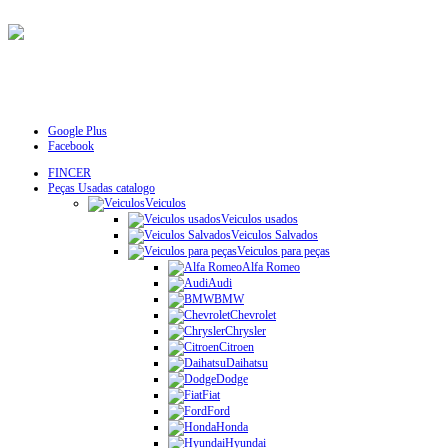
Google Plus
Facebook
FINCER
Peças Usadas catalogo
Veiculos
Veiculos usados
Veiculos Salvados
Veiculos para peças
Alfa Romeo
Audi
BMW
Chevrolet
Chrysler
Citroen
Daihatsu
Dodge
Fiat
Ford
Honda
Hyundai