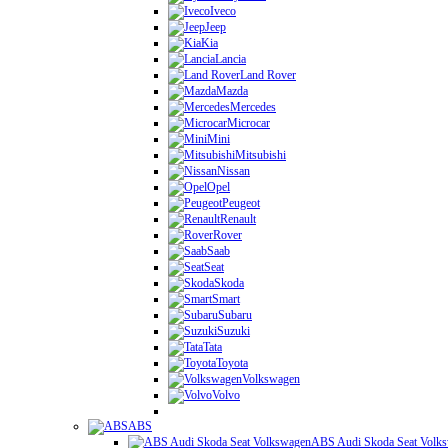
Iveco
Jeep
Kia
Lancia
Land Rover
Mazda
Mercedes
Microcar
Mini
Mitsubishi
Nissan
Opel
Peugeot
Renault
Rover
Saab
Seat
Skoda
Smart
Subaru
Suzuki
Tata
Toyota
Volkswagen
Volvo
ABS
ABS Audi Skoda Seat Volk