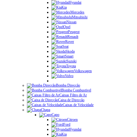
Hyundai
Kia
Mercedes
Mitsubishi
Nissan
Opel
Peugeot
Renault
Rover
Seat
Skoda
Smart
Suzuki
Toyota
Volkswagen
Volvo
Bomba Direcção
Bomba Combustivel
Caixas Filtro de Ar
Caixa de Direcção
Caixas de Velocidade
Chapa
Capo
Citroen
Ford
Hyundai
Kia