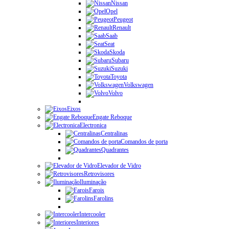
Nissan
Opel
Peugeot
Renault
Saab
Seat
Skoda
Subaru
Suzuki
Toyota
Volkswagen
Volvo
Eixos
Engate Reboque
Electronica
Centralinas
Comandos de porta
Quadrantes
Elevador de Vidro
Retrovisores
Iluminação
Farois
Farolins
Intercooler
Interiores