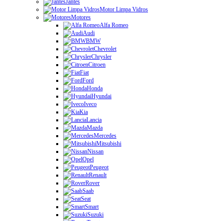
Jantes
Motor Limpa Vidros
Motores
Alfa Romeo
Audi
BMW
Chevrolet
Chrysler
Citroen
Fiat
Ford
Honda
Hyundai
Iveco
Kia
Lancia
Mazda
Mercedes
Mitsubishi
Nissan
Opel
Peugeot
Renault
Rover
Saab
Seat
Smart
Suzuki