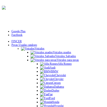
Google Plus
Facebook
FINCER
Peças Usadas catalogo
Veiculos
Veiculos usados
Veiculos Salvados
Veiculos para peças
Alfa Romeo
Audi
BMW
Chevrolet
Chrysler
Citroen
Daihatsu
Dodge
Fiat
Ford
Honda
Hyundai