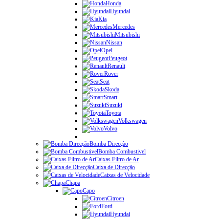
Honda
Hyundai
Kia
Mercedes
Mitsubishi
Nissan
Opel
Peugeot
Renault
Rover
Seat
Skoda
Smart
Suzuki
Toyota
Volkswagen
Volvo
Bomba Direcção
Bomba Combustivel
Caixas Filtro de Ar
Caixa de Direcção
Caixas de Velocidade
Chapa
Capo
Citroen
Ford
Hyundai