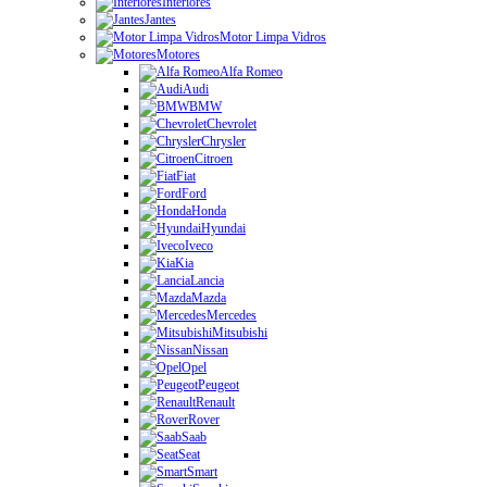
Interiores
Jantes
Motor Limpa Vidros
Motores
Alfa Romeo
Audi
BMW
Chevrolet
Chrysler
Citroen
Fiat
Ford
Honda
Hyundai
Iveco
Kia
Lancia
Mazda
Mercedes
Mitsubishi
Nissan
Opel
Peugeot
Renault
Rover
Saab
Seat
Smart