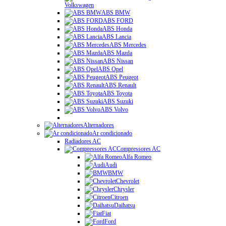
Volkswagen
ABS BMW
ABS FORD
ABS Honda
ABS Lancia
ABS Mercedes
ABS Mazda
ABS Nissan
ABS Opel
ABS Peugeot
ABS Renault
ABS Toyota
ABS Suzuki
ABS Volvo
Alternadores
Ar condicionado
Radiadores AC
Compressores AC
Alfa Romeo
Audi
BMW
Chevrolet
Chrysler
Citroen
Daihatsu
Fiat
Ford