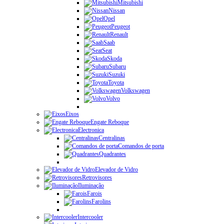
Mitsubishi
Nissan
Opel
Peugeot
Renault
Saab
Seat
Skoda
Subaru
Suzuki
Toyota
Volkswagen
Volvo
Eixos
Engate Reboque
Electronica
Centralinas
Comandos de porta
Quadrantes
Elevador de Vidro
Retrovisores
Iluminação
Farois
Farolins
Intercooler