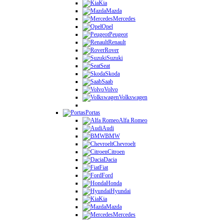
Kia
Mazda
Mercedes
Opel
Peugeot
Renault
Rover
Suzuki
Seat
Skoda
Saab
Volvo
Volkswagen
Portas
Alfa Romeo
Audi
BMW
Chevroelt
Citroen
Dacia
Fiat
Ford
Honda
Hyundai
Kia
Mazda
Mercedes