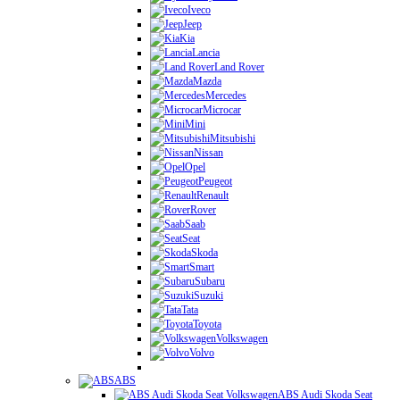
Iveco
Jeep
Kia
Lancia
Land Rover
Mazda
Mercedes
Microcar
Mini
Mitsubishi
Nissan
Opel
Peugeot
Renault
Rover
Saab
Seat
Skoda
Smart
Subaru
Suzuki
Tata
Toyota
Volkswagen
Volvo
ABS
ABS Audi Skoda Seat