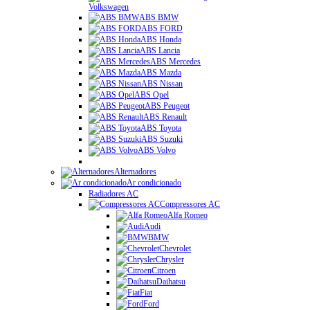
Volkswagen
ABS BMW
ABS FORD
ABS Honda
ABS Lancia
ABS Mercedes
ABS Mazda
ABS Nissan
ABS Opel
ABS Peugeot
ABS Renault
ABS Toyota
ABS Suzuki
ABS Volvo
Alternadores
Ar condicionado
Radiadores AC
Compressores AC
Alfa Romeo
Audi
BMW
Chevrolet
Chrysler
Citroen
Daihatsu
Fiat
Ford