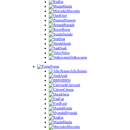
Kia
Mazda
Mercedes
Opel
Peugeot
Renault
Rover
Suzuki
Seat
Skoda
Saab
Volvo
Volkswagen
Portas
Alfa Romeo
Audi
BMW
Chevroelt
Citroen
Dacia
Fiat
Ford
Honda
Hyundai
Kia
Mazda
Mercedes