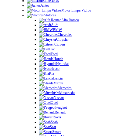
Interiores
Jantes
Motor Limpa Vidros
Motores
Alfa Romeo
Audi
BMW
Chevrolet
Chrysler
Citroen
Fiat
Ford
Honda
Hyundai
Iveco
Kia
Lancia
Mazda
Mercedes
Mitsubishi
Nissan
Opel
Peugeot
Renault
Rover
Saab
Seat
Smart