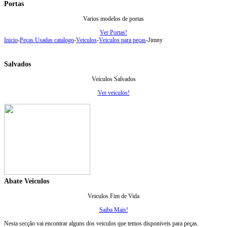
Portas
Varios modelos de portas
Ver Portas!
Inicio
-
Peças Usadas catalogo
-
Veiculos
-
Veiculos para peças
-
Jimny
Salvados
Veículos Salvados
Ver veiculos!
Abate Veiculos
Veiculos Fim de Vida
Saiba Mais!
Nesta secção vai encontrar alguns dos veiculos que temos disponiveis para peças.