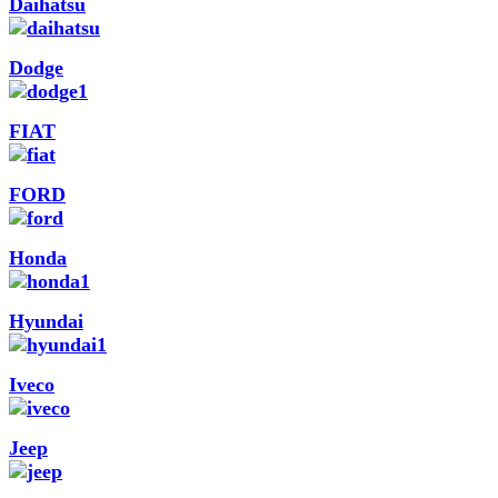
Daihatsu
Dodge
FIAT
FORD
Honda
Hyundai
Iveco
Jeep