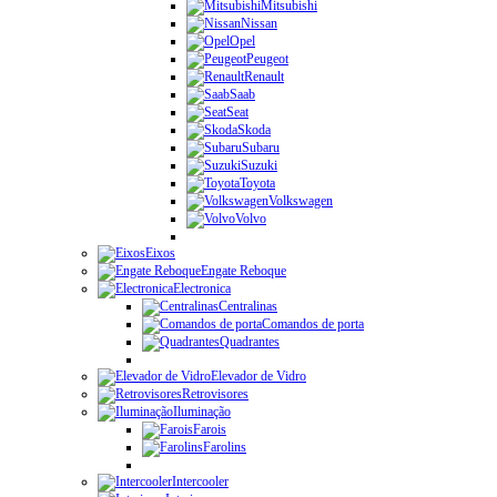
Mitsubishi
Nissan
Opel
Peugeot
Renault
Saab
Seat
Skoda
Subaru
Suzuki
Toyota
Volkswagen
Volvo
Eixos
Engate Reboque
Electronica
Centralinas
Comandos de porta
Quadrantes
Elevador de Vidro
Retrovisores
Iluminação
Farois
Farolins
Intercooler