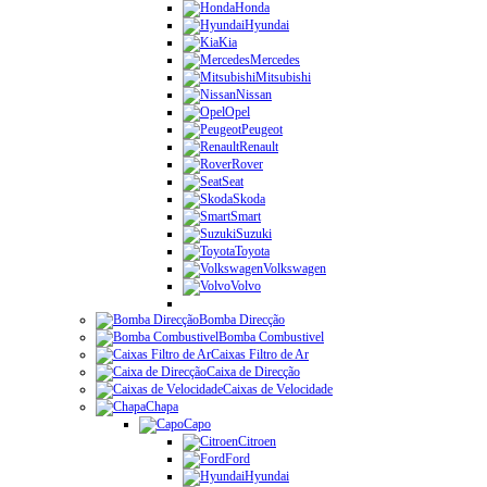
Honda
Hyundai
Kia
Mercedes
Mitsubishi
Nissan
Opel
Peugeot
Renault
Rover
Seat
Skoda
Smart
Suzuki
Toyota
Volkswagen
Volvo
Bomba Direcção
Bomba Combustivel
Caixas Filtro de Ar
Caixa de Direcção
Caixas de Velocidade
Chapa
Capo
Citroen
Ford
Hyundai