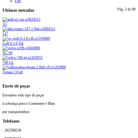
Fim
Pág. 2 de 98
Ultimas entradas
A1
147
Golf 6 2.0 Tdi
XC 90
740 GL
Tiguan 2.0 tdi
Envio de peças
Enviamos todo tipo de peças
à cobrança para o Continente e Ilhas
por transportadora
Telefones
- 262508236