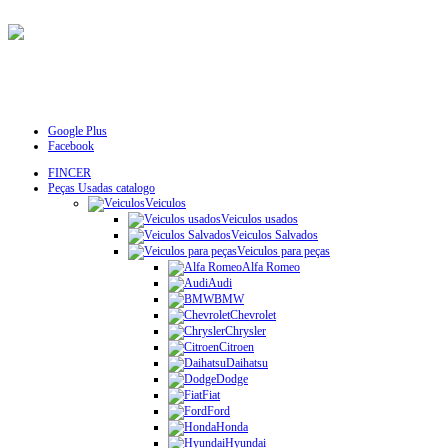
Google Plus
Facebook
FINCER
Peças Usadas catalogo
Veiculos
Veiculos usados
Veiculos Salvados
Veiculos para peças
Alfa Romeo
Audi
BMW
Chevrolet
Chrysler
Citroen
Daihatsu
Dodge
Fiat
Ford
Honda
Hyundai