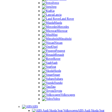
Iveco
Jeep
Kia
Lancia
Land Rover
Mazda
Mercedes
Microcar
Mini
Mitsubishi
Nissan
Opel
Peugeot
Renault
Rover
Saab
Seat
Skoda
Smart
Subaru
Suzuki
Tata
Toyota
Volkswagen
Volvo
ABS
ABS Audi Skoda Seat