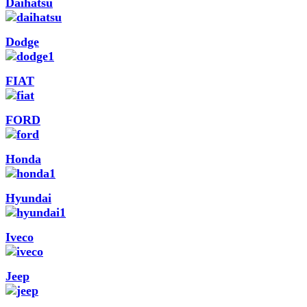
Daihatsu
Dodge
FIAT
FORD
Honda
Hyundai
Iveco
Jeep