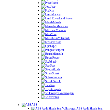
Iveco
Jeep
Kia
Lancia
Land Rover
Mazda
Mercedes
Microcar
Mini
Mitsubishi
Nissan
Opel
Peugeot
Renault
Rover
Saab
Seat
Skoda
Smart
Subaru
Suzuki
Tata
Toyota
Volkswagen
Volvo
ABS
ABS Audi Skoda Seat