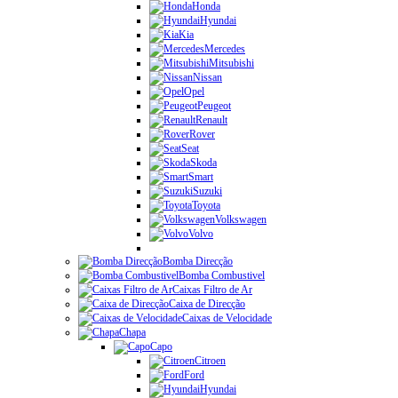
Honda
Hyundai
Kia
Mercedes
Mitsubishi
Nissan
Opel
Peugeot
Renault
Rover
Seat
Skoda
Smart
Suzuki
Toyota
Volkswagen
Volvo
Bomba Direcção
Bomba Combustivel
Caixas Filtro de Ar
Caixa de Direcção
Caixas de Velocidade
Chapa
Capo
Citroen
Ford
Hyundai