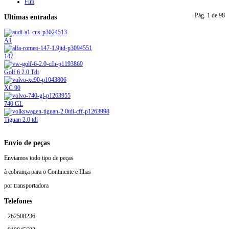
Fim
Pág. 1 de 98
Ultimas entradas
A1
147
Golf 6 2.0 Tdi
XC 90
740 GL
Tiguan 2.0 tdi
Envio de peças
Enviamos todo tipo de peças
à cobrança para o Continente e Ilhas
por transportadora
Telefones
- 262508236