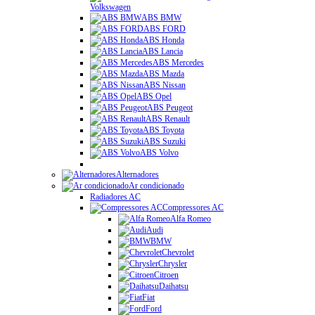
Volkswagen
ABS BMW
ABS FORD
ABS Honda
ABS Lancia
ABS Mercedes
ABS Mazda
ABS Nissan
ABS Opel
ABS Peugeot
ABS Renault
ABS Toyota
ABS Suzuki
ABS Volvo
Alternadores
Ar condicionado
Radiadores AC
Compressores AC
Alfa Romeo
Audi
BMW
Chevrolet
Chrysler
Citroen
Daihatsu
Fiat
Ford