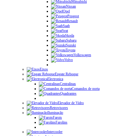
Mitsubishi
Nissan
Opel
Peugeot
Renault
Saab
Seat
Skoda
Subaru
Suzuki
Toyota
Volkswagen
Volvo
Eixos
Engate Reboque
Electronica
Centralinas
Comandos de porta
Quadrantes
Elevador de Vidro
Retrovisores
Iluminação
Farois
Farolins
Intercooler