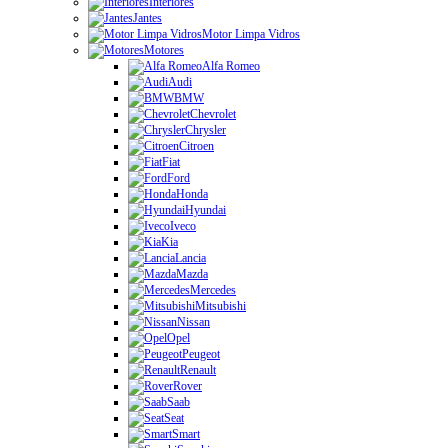
Interiores
Jantes
Motor Limpa Vidros
Motores
Alfa Romeo
Audi
BMW
Chevrolet
Chrysler
Citroen
Fiat
Ford
Honda
Hyundai
Iveco
Kia
Lancia
Mazda
Mercedes
Mitsubishi
Nissan
Opel
Peugeot
Renault
Rover
Saab
Seat
Smart