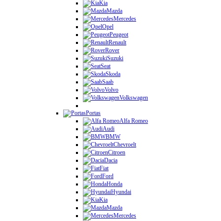
Kia
Mazda
Mercedes
Opel
Peugeot
Renault
Rover
Suzuki
Seat
Skoda
Saab
Volvo
Volkswagen
Portas
Alfa Romeo
Audi
BMW
Chevroelt
Citroen
Dacia
Fiat
Ford
Honda
Hyundai
Kia
Mazda
Mercedes