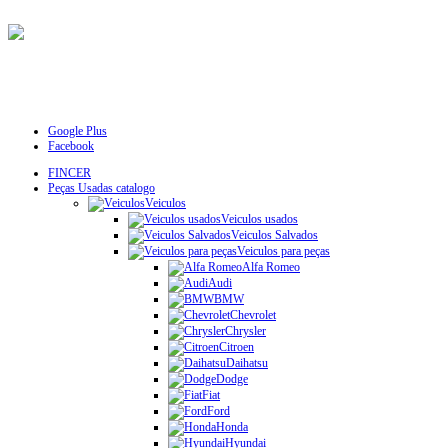
Google Plus
Facebook
FINCER
Peças Usadas catalogo
Veiculos
Veiculos usados
Veiculos Salvados
Veiculos para peças
Alfa Romeo
Audi
BMW
Chevrolet
Chrysler
Citroen
Daihatsu
Dodge
Fiat
Ford
Honda
Hyundai