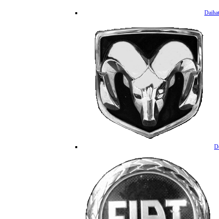
Daiha
D