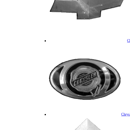
C
Chrys