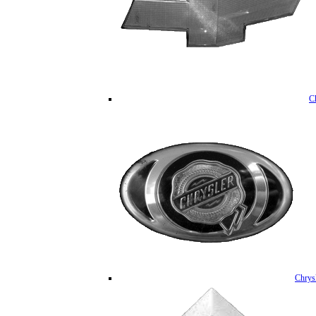
C
Chrys