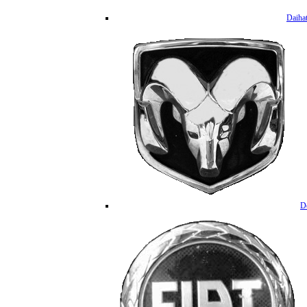
Daiha
D